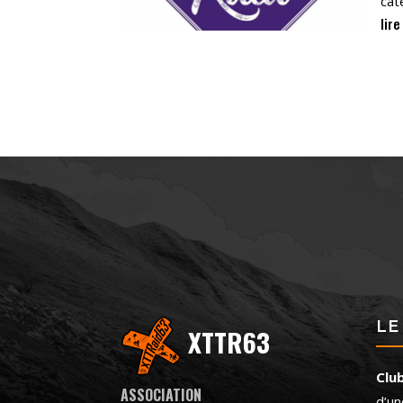
cat
lire
LE
XTTR63
Clu
ASSOCIATION
d’un