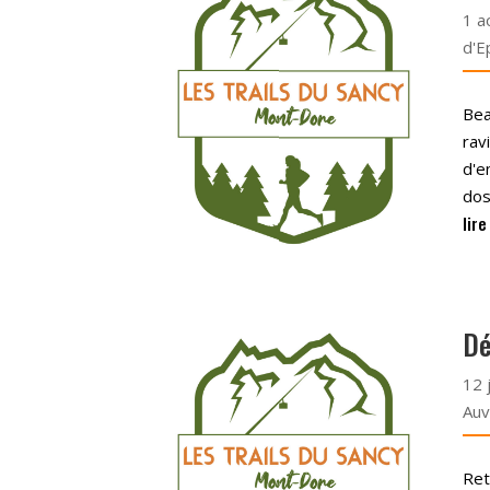
1 a
d'E
Bea
rav
d'e
dos
lire
Dé
12 
Auv
Ret