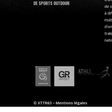
DE SPORTS OUTDOOR
de s
à di
mult
d’or
trak
nati
© XTTR63 –
Mentions légales