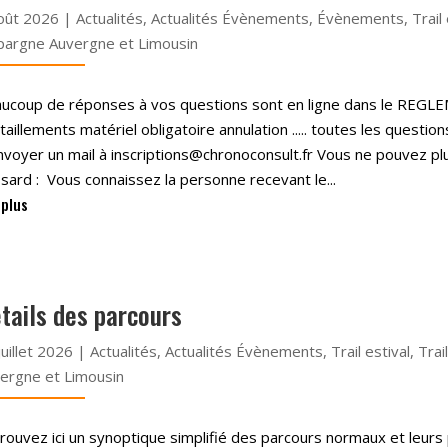
oût 2026
|
Actualités
,
Actualités Évènements
,
Évènements
,
Trail
pargne Auvergne et Limousin
ucoup de réponses à vos questions sont en ligne dans le REGLE
itaillements matériel obligatoire annulation ..... toutes les questio
nvoyer un mail à inscriptions@chronoconsult.fr Vous ne pouvez plu
sard : Vous connaissez la personne recevant le...
 plus
tails des parcours
juillet 2026
|
Actualités
,
Actualités Évènements
,
Trail estival
,
Trai
ergne et Limousin
rouvez ici un synoptique simplifié des parcours normaux et leur