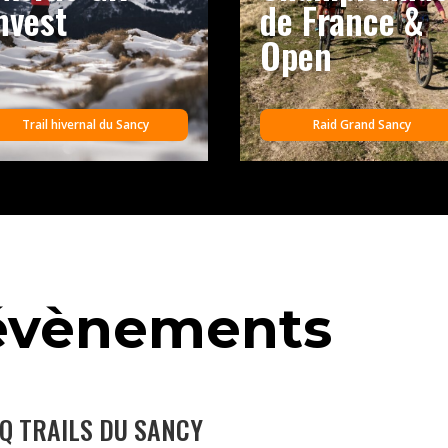
nvest
de France &
Open
Trail hivernal du Sancy
Raid Grand Sancy
évènements
Q TRAILS DU SANCY