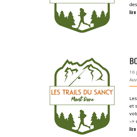
des
lire
B
16 
Auv
Les
et 
vot
–> 
lire