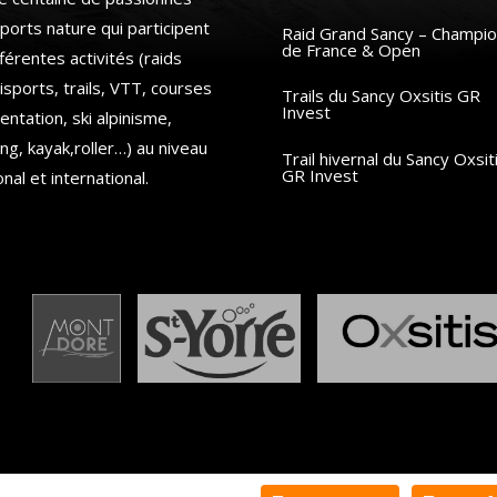
ports nature qui participent
Raid Grand Sancy – Champio
de France & Open
fférentes activités (raids
isports, trails, VTT, courses
Trails du Sancy Oxsitis GR
Invest
ientation, ski alpinisme,
ing, kayak,roller…) au niveau
Trail hivernal du Sancy Oxsit
GR Invest
onal et international.