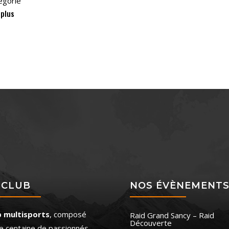
égorie
 plus
 CLUB
NOS ÉVÈNEMENT
b multisports
, composé
Raid Grand Sancy – Raid
Découverte
e centaine de passionnés