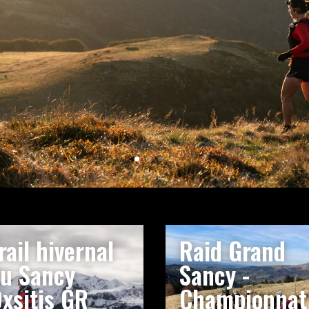
rail hivernal
Raid Grand
u Sancy
Sancy -
xsitis GR
Championnat