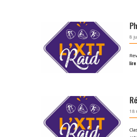
Ph
8 j
Rev
lire
Ré
18 
Cla