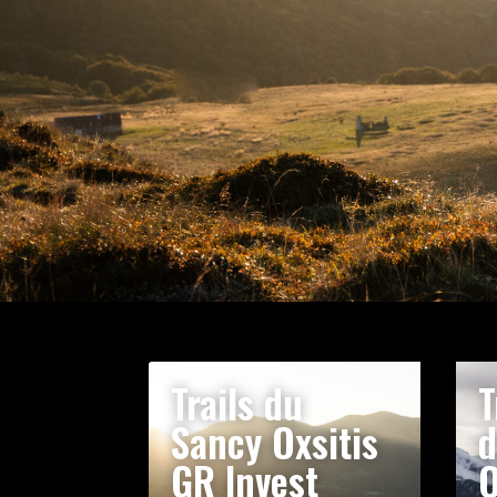
Trails du
T
Sancy Oxsitis
d
GR Invest
O