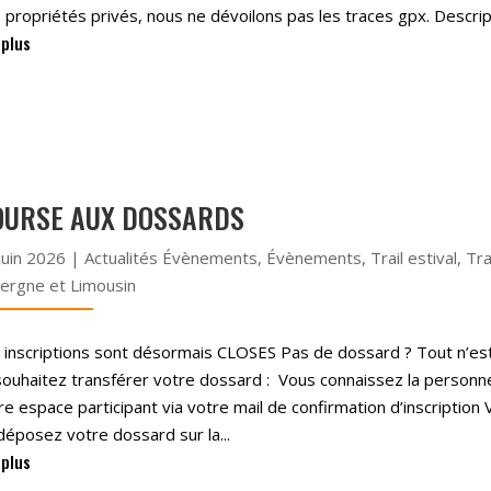
 propriétés privés, nous ne dévoilons pas les traces gpx. Descri
 plus
OURSE AUX DOSSARDS
juin 2026
|
Actualités Évènements
,
Évènements
,
Trail estival
,
Tra
ergne et Limousin
 inscriptions sont désormais CLOSES Pas de dossard ? Tout n’est
souhaitez transférer votre dossard : Vous connaissez la personn
re espace participant via votre mail de confirmation d’inscriptio
déposez votre dossard sur la...
 plus