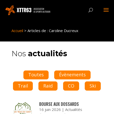
Panneau de gestion des cookies
Accueil
>
Articles de : Caroline Ducreux
Nos
actualités
Toutes
Évènements
Trail
Raid
CO
Ski
BOURSE AUX DOSSARDS
16 juin 2026
|
Actualités