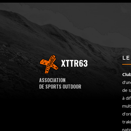
LE
XTTR63
Clu
ASSOCIATION
d’un
DE SPORTS OUTDOOR
de s
à di
mult
d’or
trak
nati