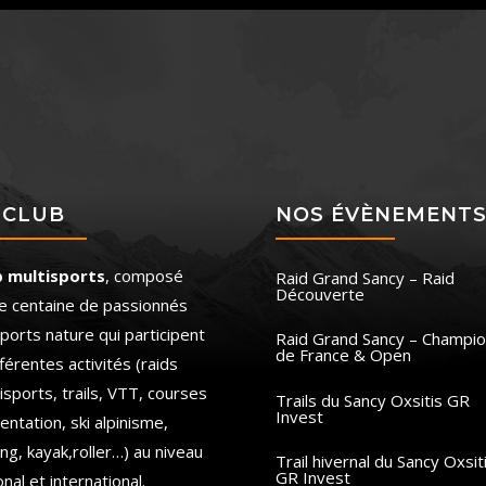
 CLUB
NOS ÉVÈNEMENT
b multisports
, composé
Raid Grand Sancy – Raid
Découverte
e centaine de passionnés
ports nature qui participent
Raid Grand Sancy – Champio
de France & Open
fférentes activités (raids
isports, trails, VTT, courses
Trails du Sancy Oxsitis GR
Invest
ientation, ski alpinisme,
ing, kayak,roller…) au niveau
Trail hivernal du Sancy Oxsit
GR Invest
onal et international.