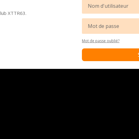
Club XTTR63.
Mot de passe oublié?