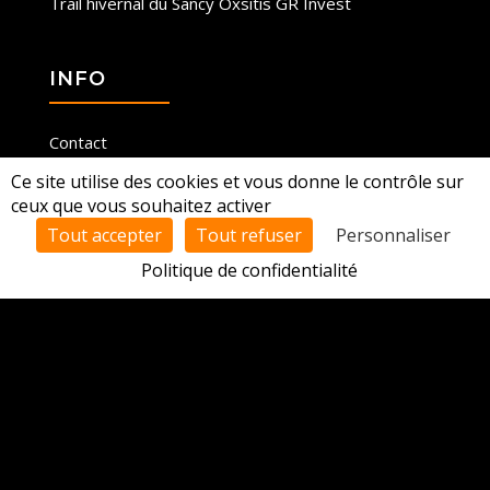
Trail hivernal du Sancy Oxsitis GR Invest
INFO
Contact
Ce site utilise des cookies et vous donne le contrôle sur
Mentions légales
ceux que vous souhaitez activer
Espace licencié
Tout accepter
Tout refuser
Personnaliser
Politique de confidentialité