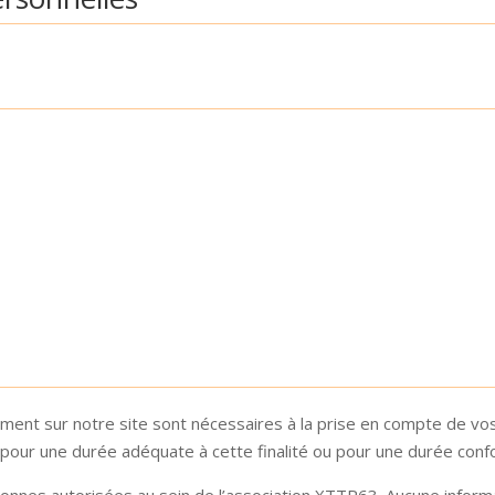
s
ent sur notre site sont nécessaires à la prise en compte de vos
pour une durée adéquate à cette finalité ou pour une durée confor
nnes autorisées au sein de l’association XTTR63. Aucune informa