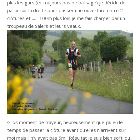
plus les gars (et toujours pas de balisage) je décide de
partir sur la droite pour passer une ouverture entre 2
clôtures et……..100m plus loin je me fais charger par un
troupeau de Salers et leurs veaux.
Gros moment de frayeur, heureusement que j’ai eu le
temps de passer la clôture avant qu’elles n’arrivent sur
moi mais il n’y avait pas 5m . Résultat je suis bien sorti du