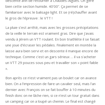
descente afin de retourner à Chaudes-Aigues. On gère
bien cette section humide. 40’00’’. Ça permet de se
familiariser avec le balisage light. Et se (ré)chauffer avant
le gros de l’épreuve : le VTT !
La pluie s’est arrêté, mais avec les grosses précipitations
de la veille le terrain est vraiment gras. Dire que j’avais
vendu à Jérem un VTT roulant. En bon triathlète il se faisait
une joue d’écraser les pédales. Finalement en montée la
laisse aura bien servi et en descente il manque encore de
technique. Comme c’est un gars sérieux … il va s’acheter
un VTT 29 pouces sous peu et travailler son « point faible
».
Bon après ce n’est vraiment pas un boulet car on avance
bien. On a l’impression de faire un cavalier seul, mais l’an
dernier avec François on se fait bouffer à 10 minutes du
finish donc on ne lâche rien, si ce n’est un tour gratuit dans
un camping car on a loupé un chemin. Le final est changé