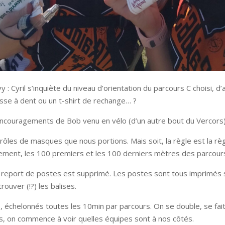
: Cyril s’inquiète du niveau d’orientation du parcours C choisi, d
osse à dent ou un t-shirt de rechange… ?
es encouragements de Bob venu en vélo (d’un autre bout du Vercor
drôles de masques que nous portions. Mais soit, la règle est la rè
ement, les 100 premiers et les 100 derniers mètres des parcours
 report de postes est supprimé. Les postes sont tous imprimés sur
rouver (!?) les balises.
ncés, échelonnés toutes les 10min par parcours. On se double, se fa
nts, on commence à voir quelles équipes sont à nos côtés.