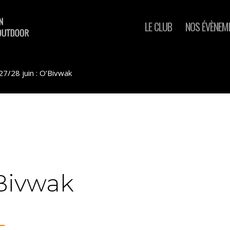
LE CLUB
NOS ÉVÈNEM
27/28 juin : O’Bivwak
’Bivwak