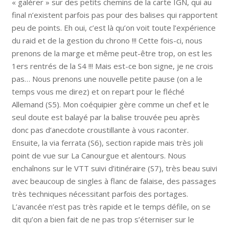
« galérer » sur des petits chemins de la carte IGN, qui au
final n’existent parfois pas pour des balises qui rapportent
peu de points. Eh oui, c’est là qu’on voit toute l’expérience
du raid et de la gestion du chrono !!! Cette fois-ci, nous
prenons de la marge et même peut-être trop, on est les
1ers rentrés de la S4 !!! Mais est-ce bon signe, je ne crois
pas… Nous prenons une nouvelle petite pause (on a le
temps vous me direz) et on repart pour le fléché
Allemand (S5). Mon coéquipier gère comme un chef et le
seul doute est balayé par la balise trouvée peu après
donc pas d’anecdote croustillante à vous raconter.
Ensuite, la via ferrata (S6), section rapide mais très joli
point de vue sur La Canourgue et alentours. Nous
enchaînons sur le VTT suivi d’itinéraire (S7), très beau suivi
avec beaucoup de singles à flanc de falaise, des passages
très techniques nécessitant parfois des portages.
L’avancée n’est pas très rapide et le temps défile, on se
dit qu’on a bien fait de ne pas trop s’éterniser sur le