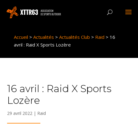
Panneau de gestion des cookies
Accueil
>
Actualités
>
Actualités Club
>
Raid
>
16
avril : Raid X Sports Lozère
16 avril : Raid X Sports
Lozère
29 avril 2022
|
Raid