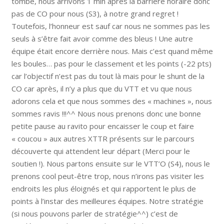
tombe, nous arrivons 1 min après la barrière horaire donc
pas de CO pour nous (S3), à notre grand regret !
Toutefois, l’honneur est sauf car nous ne sommes pas les
seuls à s’être fait avoir comme des bleus ! Une autre
équipe était encore derrière nous. Mais c’est quand même
les boules… pas pour le classement et les points (-22 pts)
car l’objectif n’est pas du tout là mais pour le shunt de la
CO car après, il n’y a plus que du VTT et vu que nous
adorons cela et que nous sommes des « machines », nous
sommes ravis !!!^^ Nous nous prenons donc une bonne
petite pause au ravito pour encaisser le coup et faire
« coucou » aux autres XTTR présents sur le parcours
découverte qui attendent leur départ (Merci pour le
soutien !). Nous partons ensuite sur le VTT’O (S4), nous le
prenons cool peut-être trop, nous n’irons pas visiter les
endroits les plus éloignés et qui rapportent le plus de
points à l’instar des meilleures équipes. Notre stratégie
(si nous pouvons parler de stratégie^^) c’est de