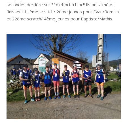
secondes derrière sur 3′ d’effort à bloc!! Ils ont aimé et
finissent 11ème scratch/ 2ème jeunes pour Evan/Romain
et 22ème scratch/ 4ème jeunes pour Baptiste/Mathis.