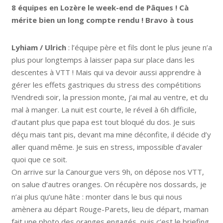
8 équipes en Lozère le week-end de Pâques ! Cà
mérite bien un long compte rendu ! Bravo à tous
Lyhiam / Ulrich
: l’équipe père et fils dont le plus jeune n’a
plus pour longtemps à laisser papa sur place dans les
descentes à VTT ! Mais qui va devoir aussi apprendre à
gérer les effets gastriques du stress des compétitions
!Vendredi soir, la pression monte, j’ai mal au ventre, et du
mal à manger. La nuit est courte, le réveil à 6h difficile,
d’autant plus que papa est tout bloqué du dos. Je suis
déçu mais tant pis, devant ma mine déconfite, il décide d’y
aller quand même. Je suis en stress, impossible d’avaler
quoi que ce soit.
On arrive sur la Canourgue vers 9h, on dépose nos VTT,
on salue d’autres oranges. On récupère nos dossards, je
n’ai plus qu’une hâte : monter dans le bus qui nous
amènera au départ Rouge-Parets, lieu de départ, maman
fait une photo des oranges engagés, puis c’est le briefing,