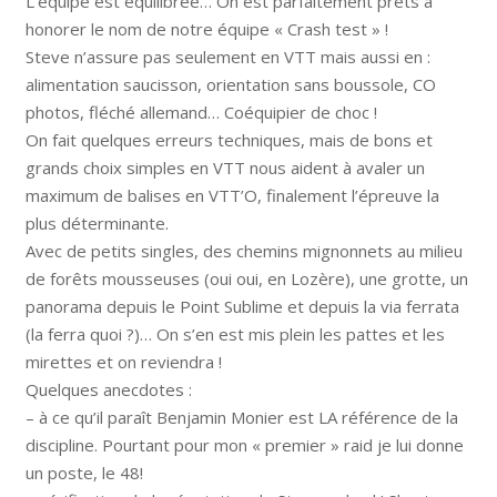
L’équipe est équilibrée… On est parfaitement prêts à
honorer le nom de notre équipe « Crash test » !
Steve n’assure pas seulement en VTT mais aussi en :
alimentation saucisson, orientation sans boussole, CO
photos, fléché allemand… Coéquipier de choc !
On fait quelques erreurs techniques, mais de bons et
grands choix simples en VTT nous aident à avaler un
maximum de balises en VTT’O, finalement l’épreuve la
plus déterminante.
Avec de petits singles, des chemins mignonnets au milieu
de forêts mousseuses (oui oui, en Lozère), une grotte, un
panorama depuis le Point Sublime et depuis la via ferrata
(la ferra quoi ?)… On s’en est mis plein les pattes et les
mirettes et on reviendra !
Quelques anecdotes :
– à ce qu’il paraît Benjamin Monier est LA référence de la
discipline. Pourtant pour mon « premier » raid je lui donne
un poste, le 48!