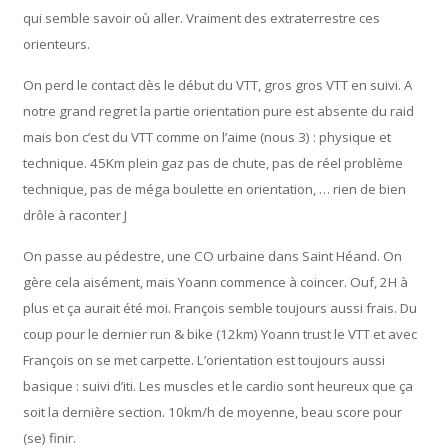
qui semble savoir où aller. Vraiment des extraterrestre ces
orienteurs.
On perd le contact dès le début du VTT, gros gros VTT en suivi. A
notre grand regret la partie orientation pure est absente du raid
mais bon c’est du VTT comme on l’aime (nous 3) : physique et
technique. 45Km plein gaz pas de chute, pas de réel problème
technique, pas de méga boulette en orientation, … rien de bien
drôle à raconter J
On passe au pédestre, une CO urbaine dans Saint Héand. On
gère cela aisément, mais Yoann commence à coincer. Ouf, 2H à
plus et ça aurait été moi. François semble toujours aussi frais. Du
coup pour le dernier run & bike (12km) Yoann trust le VTT et avec
François on se met carpette. L’orientation est toujours aussi
basique : suivi d’iti. Les muscles et le cardio sont heureux que ça
soit la dernière section. 10km/h de moyenne, beau score pour
(se) finir.