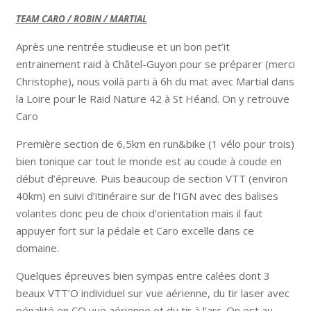
TEAM CARO / ROBIN / MARTIAL
Après une rentrée studieuse et un bon pet’it
entrainement raid à Châtel-Guyon pour se préparer (merci
Christophe), nous voilà parti à 6h du mat avec Martial dans
la Loire pour le Raid Nature 42 à St Héand. On y retrouve
Caro
Première section de 6,5km en run&bike (1 vélo pour trois)
bien tonique car tout le monde est au coude à coude en
début d’épreuve. Puis beaucoup de section VTT (environ
40km) en suivi d’itinéraire sur de l’IGN avec des balises
volantes donc peu de choix d’orientation mais il faut
appuyer fort sur la pédale et Caro excelle dans ce
domaine.
Quelques épreuves bien sympas entre calées dont 3
beaux VTT’O individuel sur vue aérienne, du tir laser avec
pénalité en CO vue aérienne et du tir à l’arc. On est au