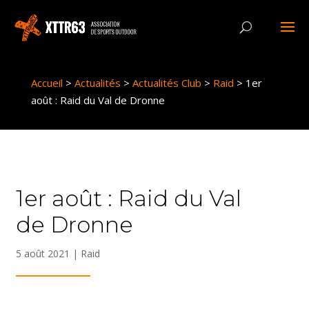
Panneau de gestion des cookies
Accueil
>
Actualités
>
Actualités Club
>
Raid
>
1er
août : Raid du Val de Dronne
1er août : Raid du Val
de Dronne
5 août 2021
|
Raid