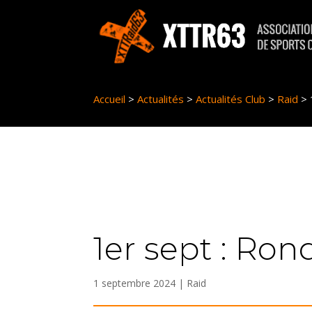
Panneau de gestion des cookies
Accueil
>
Actualités
>
Actualités Club
>
Raid
>
1er sept : Ron
1 septembre 2024
|
Raid