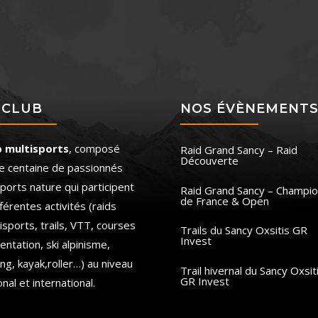
 CLUB
NOS ÉVÈNEMENT
b multisports
, composé
Raid Grand Sancy – Raid
Découverte
e centaine de passionnés
ports nature qui participent
Raid Grand Sancy – Champio
de France & Open
fférentes activités (raids
isports, trails, VTT, courses
Trails du Sancy Oxsitis GR
Invest
ientation, ski alpinisme,
ing, kayak,roller…) au niveau
Trail hivernal du Sancy Oxsit
GR Invest
onal et international.