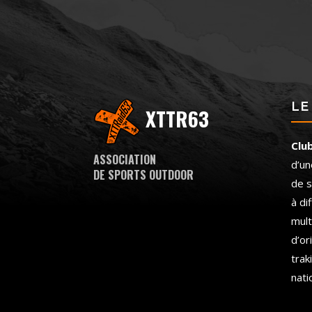
LE
XTTR63
Clu
ASSOCIATION
d’un
DE SPORTS OUTDOOR
de s
à di
mult
d’or
trak
nati