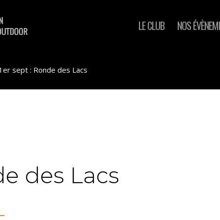
LE CLUB
NOS ÉVÈNEM
1er sept : Ronde des Lacs
de des Lacs