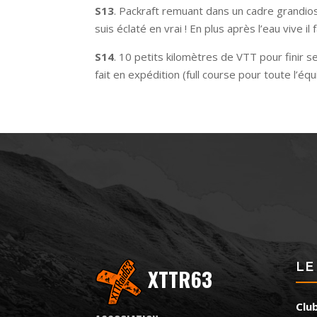
S13
. Packraft remuant dans un cadre grandiose
suis éclaté en vrai ! En plus après l’eau vive 
S14
. 10 petits kilomètres de VTT pour finir 
fait en expédition (full course pour toute l’éq
LE
XTTR63
Clu