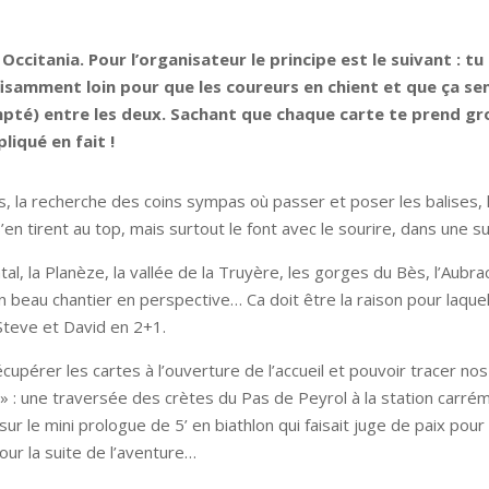
 Occitania. Pour l’organisateur le principe est le suivant :
ffisamment loin pour que les coureurs en chient et que ça 
compté) entre les deux. Sachant que chaque carte te prend g
liqué en fait !
, la recherche des coins sympas où passer et poser les balises, 
’en tirent au top, mais surtout le font avec le sourire, dans une
al, la Planèze, la vallée de la Truyère, les gorges du Bès, l’Aubrac
Un beau chantier en perspective… Ca doit être la raison pour laqu
Steve et David en 2+1.
cupérer les cartes à l’ouverture de l’accueil et pouvoir tracer no
» : une traversée des crètes du Pas de Peyrol à la station carré
e mini prologue de 5’ en biathlon qui faisait juge de paix pour la 
ur la suite de l’aventure…