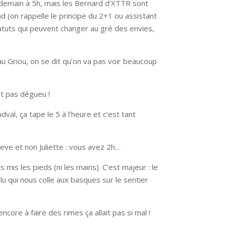
ndemain à 5h, mais les Bernard d’XTTR sont
and (on rappelle le principe du 2+1 ou assistant
atuts qui peuvent changer au gré des envies,
 Griou, on se dit qu’on va pas voir beaucoup
st pas dégueu !
val, ça tape le 5 à l’heure et c’est tant
eve et non Juliette : vous avez 2h…
 mis les pieds (ni les mains). C’est majeur : le
solu qui nous colle aux basques sur le sentier
 encore à faire des rimes ça allait pas si mal !