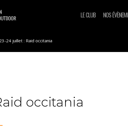
LE CLUB
NOS ÉVÈNEM
23-24 juillet : Raid occitania
 Raid occitania