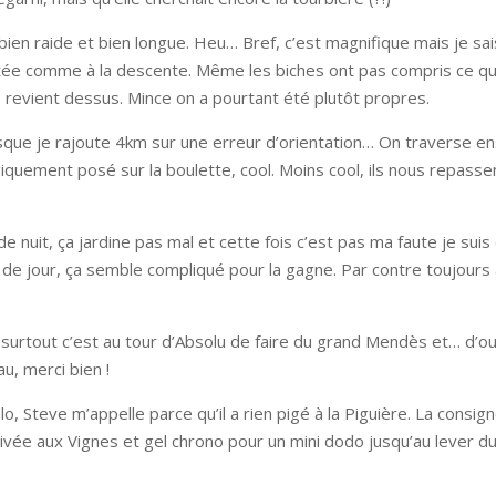
ien raide et bien longue. Heu… Bref, c’est magnifique mais je sai
ée comme à la descente. Même les biches ont pas compris ce qu’on
s revient dessus. Mince on a pourtant été plutôt propres.
que je rajoute 4km sur une erreur d’orientation… On traverse ens
giquement posé sur la boulette, cool. Moins cool, ils nous repasse
 nuit, ça jardine pas mal et cette fois c’est pas ma faute je sui
e de jour, ça semble compliqué pour la gagne. Par contre toujour
t surtout c’est au tour d’Absolu de faire du grand Mendès et… d’ou
u, merci bien !
, Steve m’appelle parce qu’il a rien pigé à la Piguière. La consign
 Arrivée aux Vignes et gel chrono pour un mini dodo jusqu’au leve