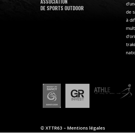
ASSOCIATION
d’un
DE SPORTS OUTDOOR
de s
à di
mult
d’or
trak
nati
© XTTR63 –
Mentions légales