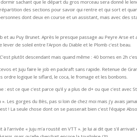
e dormir sachant que le départ du gros morceau sera donné le le
a répartition des sections pour savoir qui rentre et qui sort et qu
s personnes dont deux en course et un assistant, mais avec des st
et au Puy Brunet. Après le presque passage au Peyre Arse et au
lever de soleil entre l’Arpon du Diable et le Plomb c’est beau.
i. C’est plutôt descendant mais quand même : 40 bornes en 2h c’e
tevos et Juju faire le job en packraft sans rapide. Retenue de Grand
s ordre logique le siflard, le coca, le fromage et les bonbons.
 est ce que c’est parce qu’il y a plus de d+ ou que c’est avec St
». Les gorges du Bès, pas si loin de chez moi mais j’y avais jamais
t y est ! La seule chose dont on se passerait bien c’est l’équipe Ab
 à l’arrivée « Juju m’a rousté en VTT ». Je lui ai dit que s’il arrivait
égarni, mais qu’elle cherchait encore la tourbière (?!)