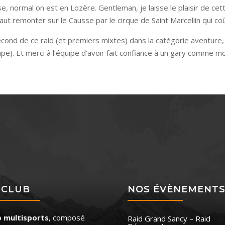
, normal on est en Lozère. Gentleman, je laisse le plaisir de cet
il faut remonter sur le Causse par le cirque de Saint Marcellin qui c
second de ce raid (et premiers mixtes) dans la catégorie aventure,
uipe). Et merci à l’équipe d’avoir fait confiance à un gary comme m
 CLUB
NOS ÉVÈNEMENT
b multisports
, composé
Raid Grand Sancy – Raid