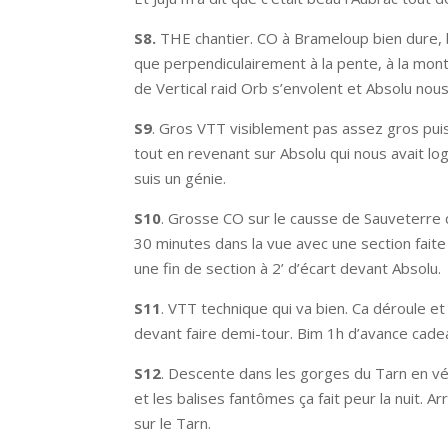
S8.
THE chantier. CO à Brameloup bien dure, b
que perpendiculairement à la pente, à la mont
de Vertical raid Orb s’envolent et Absolu nou
S9
. Gros VTT visiblement pas assez gros puis
tout en revenant sur Absolu qui nous avait lo
suis un génie.
S10
. Grosse CO sur le causse de Sauveterre de
30 minutes dans la vue avec une section fait
une fin de section à 2’ d’écart devant Absolu.
S11
. VTT technique qui va bien. Ca déroule e
devant faire demi-tour. Bim 1h d’avance cadea
S12
. Descente dans les gorges du Tarn en vélo
et les balises fantômes ça fait peur la nuit.
sur le Tarn.