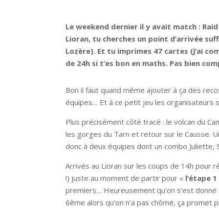
Le weekend dernier il y avait match : Raid
Lioran, tu cherches un point d’arrivée su
Lozère). Et tu imprimes 47 cartes (j’ai 
de 24h si t’es bon en maths. Pas bien comp
Bon il faut quand même ajouter à ça des recos
équipes… Et à ce petit jeu les organisateurs s
Plus précisément côté tracé : le volcan du Cant
les gorges du Tarn et retour sur le Causse. 
donc à deux équipes dont un combo Juliette, 
Arrivés au Lioran sur les coups de 14h pour ré
!) juste au moment de partir pour «
l’étape 1
premiers… Heureusement qu’on s’est donné sur l
6ème alors qu’on n’a pas chômé, ça promet po