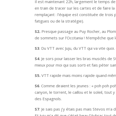
Il est maintenant 22h, largement le temps d
en train de tracer sur les cartes et de faire l
remplaçant : l’équipe est constituée de troi
fatigues ou de la stratégie).
S2.
Presque passage au Puy Rocher, au Plomb 
de sommets sur l’Occitania ! N’empêche que le 
S3
. Du VTT avec Juju, du VTT qui va vite quo
S4
. Je sors pour laisser les bras musclés de S
mieux pour moi qui suis sorti et fais péter san
S5.
VTT rapide mais moins rapide quand même :
S6
. Comme diraient les jeunes : « poh poh poh 
canyon, le torrent, le caillou et le soleil, tou
des Espagnols.
S7
. Je sais pas j’y étais pas mais Stevos m’a dit
Et Juju m’a dit que c’était beau l’Aubrac tout d