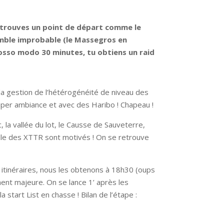
 tu trouves un point de départ comme le
semble improbable (le Massegros en
rosso modo 30 minutes, tu obtiens un raid
la gestion de l’hétérogénéité de niveau des
 super ambiance et avec des Haribo ! Chapeau !
, la vallée du lot, le Causse de Sauveterre,
elle des XTTR sont motivés ! On se retrouve
s itinéraires, nous les obtenons à 18h30 (oups
ment majeure. On se lance 1’ après les
start List en chasse ! Bilan de l’étape :