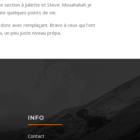
te section à Juliette et Steve. Mouahahah je
oûte quelques points de vie.
 donc avec remplaçant. Bravo à ceux qui l’ont
oi, un peu juste niveau prépa.
S
INFO
Contact