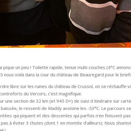
pique un peu ! Toilette rapide, tenue multi-couches (4°C annoncé a
 nous voilà dans la cour du château de Beauregard pour le briefing 
e libre sur les ruines du château de Crussol, on se réchauffe vit
s contreforts du Vercors, c’est magnifique.
 une section de 32 km (et 945 D+) de suivi d itinéraire sur carte
e baissée, le ressenti de Maddy avoisine les -53°C. Le parcours se
tées qui piquent et des descentes qui parfois n’en finissent pas 
t pas à éviter 3 chutes (dont 1 en montée d’ailleurs). Nous shunto
l !