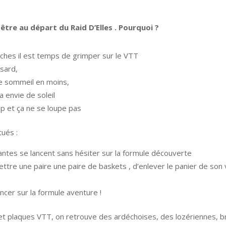
être au départ du Raid D’Elles . Pourquoi ?
ches il est temps de grimper sur le VTT
sard,
de sommeil en moins,
a envie de soleil
top et ça ne se loupe pas
tués :
rtantes se lancent sans hésiter sur la formule découverte
mettre une paire une paire de baskets , d’enlever le panier de son 
ncer sur la formule aventure !
s et plaques VTT, on retrouve des ardéchoises, des lozériennes, 