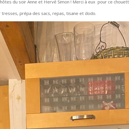
hôtes du soir Anne et Hervé Simon ! Merci à eux pour ce chouette 
r tresses, prépa des sacs, repas, tisane et dodo.