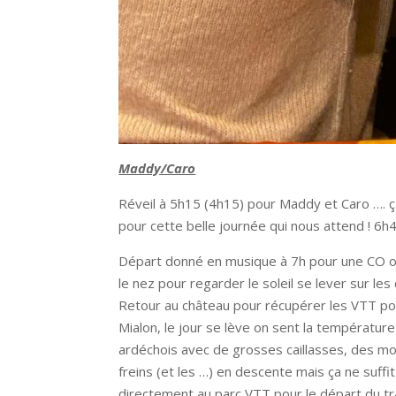
Maddy/Caro
Réveil à 5h15 (4h15) pour Maddy et Caro …. ça 
pour cette belle journée qui nous attend ! 6h45
Départ donné en musique à 7h pour une CO ordr
le nez pour regarder le soleil se lever sur le
Retour au château pour récupérer les VTT pour
Mialon, le jour se lève on sent la températur
ardéchois avec de grosses caillasses, des mon
freins (et les …) en descente mais ça ne suffi
directement au parc VTT pour le départ du trai