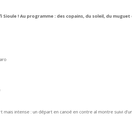
fi Sioule ! Au programme : des copains, du soleil, du muguet e
Caro
e
t mais intense : un départ en canoé en contre al montre suivi d’un