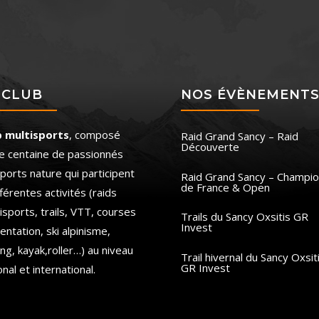
 CLUB
NOS ÉVÈNEMENT
b multisports
, composé
Raid Grand Sancy – Raid
Découverte
e centaine de passionnés
ports nature qui participent
Raid Grand Sancy – Champio
de France & Open
fférentes activités (raids
isports, trails, VTT, courses
Trails du Sancy Oxsitis GR
Invest
ientation, ski alpinisme,
ing, kayak,roller…) au niveau
Trail hivernal du Sancy Oxsit
GR Invest
onal et international.