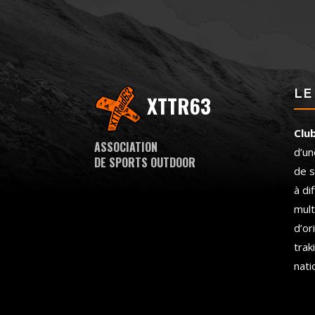
LE
XTTR63
Clu
ASSOCIATION
d’un
DE SPORTS OUTDOOR
de s
à di
mult
d’or
trak
nati