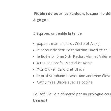
Fidèle rdv pour les raideurs locaux : le dé
à gogo !
5 équipes ont enfilé la tenue !
papa et maman ours : Cécile et Alex J
le retour de xttr Post partum David et sa 
le fidèle binôme Xttr Pacha : Alain et Valérie
XTTR les profs : Martial et Robin
Xttr Cru79 : Caro C et Ulrich
le prof Stéphane L avec une ancienne élèv
Cathy miss Blabla avec sa copine
Le Défi Sioule a démarré par un prologue cour
balises !