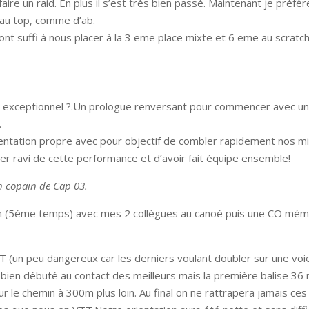
faire un raid. En plus il s’est très bien passé. Maintenant je préf
 au top, comme d’ab.
 suffi à nous placer à la 3 eme place mixte et 6 eme au scratch(
 exceptionnel ?.Un prologue renversant pour commencer avec un
.
rientation propre avec pour objectif de combler rapidement nos m
r ravi de cette performance et d’avoir fait équipe ensemble!
un copain de Cap 03.
(5éme temps) avec mes 2 collègues au canoé puis une CO mémo pl
(un peu dangereux car les derniers voulant doubler sur une voie é
bien débuté au contact des meilleurs mais la première balise 36 n
 sur le chemin à 300m plus loin. Au final on ne rattrapera jamais c