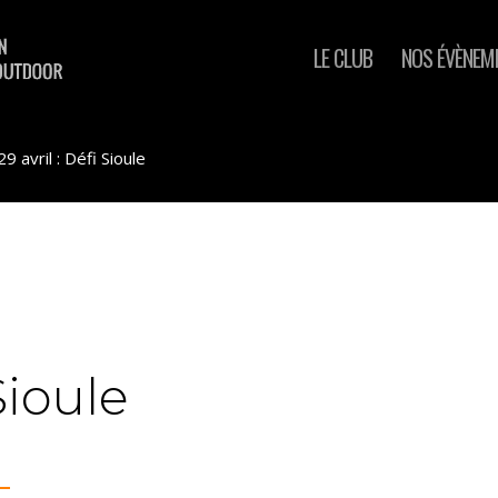
LE CLUB
NOS ÉVÈNEM
29 avril : Défi Sioule
Sioule