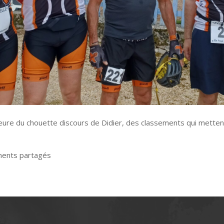
 l’heure du chouette discours de Didier, des classements qui mett
ments partagés