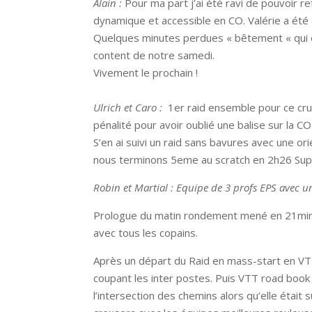
Alain :
Pour ma part j’ai été ravi de pouvoir re
dynamique et accessible en CO. Valérie a été
Quelques minutes perdues « bêtement « qui ont
content de notre samedi.
Vivement le prochain !
Ulrich et Caro :
1er raid ensemble pour ce cru
pénalité pour avoir oublié une balise sur la CO
S’en ai suivi un raid sans bavures avec une o
nous terminons 5eme au scratch en 2h26 Supe
Robin et Martial : Equipe de 3 profs EPS avec 
Prologue du matin rondement mené en 21min 
avec tous les copains.
Après un départ du Raid en mass-start en VTT 
coupant les inter postes. Puis VTT road book 
l’intersection des chemins alors qu’elle était