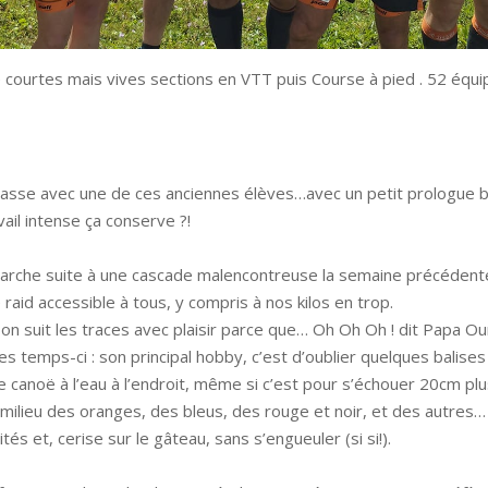
de courtes mais vives sections en VTT puis Course à pied . 52 équi
rcasse avec une de ces anciennes élèves…avec un petit prologue bi
il intense ça conserve ?!
marche suite à une cascade malencontreuse la semaine précédente
raid accessible à tous, y compris à nos kilos en trop.
nt on suit les traces avec plaisir parce que… Oh Oh Oh ! dit Papa O
es temps-ci : son principal hobby, c’est d’oublier quelques balises
e canoë à l’eau à l’endroit, même si c’est pour s’échouer 20cm plus
 milieu des oranges, des bleus, des rouge et noir, et des autres…
ités et, cerise sur le gâteau, sans s’engueuler (si si!).