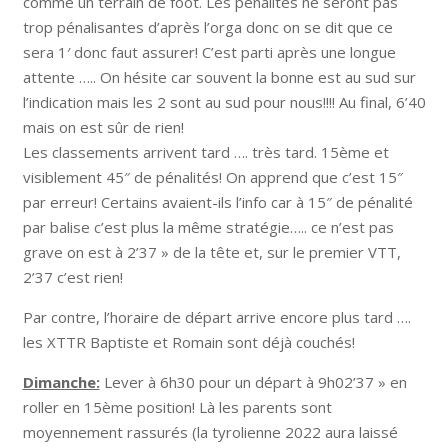
comme un terrain de foot. Les pénalités ne seront pas
trop pénalisantes d’après l’orga donc on se dit que ce
sera 1′ donc faut assurer! C’est parti après une longue
attente ….. On hésite car souvent la bonne est au sud sur
l’indication mais les 2 sont au sud pour nous!!!! Au final, 6’40
mais on est sûr de rien!
Les classements arrivent tard …. très tard. 15ème et
visiblement 45″ de pénalités! On apprend que c’est 15″
par erreur! Certains avaient-ils l’info car à 15″ de pénalité
par balise c’est plus la même stratégie….. ce n’est pas
grave on est à 2’37 » de la tête et, sur le premier VTT,
2’37 c’est rien!
Par contre, l’horaire de départ arrive encore plus tard ….
les XTTR Baptiste et Romain sont déjà couchés!
Dimanche:
Lever à 6h30 pour un départ à 9h02’37 » en
roller en 15ème position! Là les parents sont
moyennement rassurés (la tyrolienne 2022 aura laissé