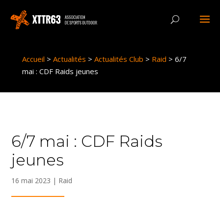
Panneau de gestion des cookies
Accueil
>
Actualités
>
Actualités Club
>
Raid
>
6/7
mai : CDF Raids jeunes
6/7 mai : CDF Raids
jeunes
16 mai 2023
|
Raid