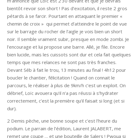
m’annonce que Loïc est 2’30 devant et que je devrais
bientôt revoir son short ! Pas d’excitation, il reste 2 gros
pétards à se farcir. Pourtant en attaquant le premier «
chemin de croix » qui permet d’atteindre le point de vue
sur le barrage du rocher de l’aigle je vois bien un short
noir. Il semble vraiment subir, presque en mode zombi. Je
l’encourage et lui propose une barre. Allé, je file. Encore
bien lucide, mais les cuissots sont dur et cela fait quelques
temps que mes relances ne sont pas très franches.
Devant Séb à fait le trou, 13 minutes au final ! 4h12 pour
boucler le chantier, félicitation ! Quand on connait le
parcours, le réaliser à plus de 9km/h c’est un exploit. On
débrief, Loïc avouera qu’il n’a pas réussi à s’hydrater
correctement, c’est la première qu’il faisait si long (et si
dur).
2 Demis pèche, une bonne soupe et c’est l’heure du
podium. Le parrain de l’édition, Laurent JALABERT, me
remet une coupe … et une bouteille de Salers ! Pwoua si