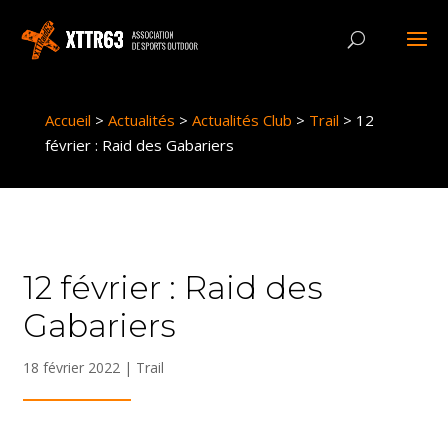
Panneau de gestion des cookies
Accueil
>
Actualités
>
Actualités Club
>
Trail
>
12
février : Raid des Gabariers
12 février : Raid des
Gabariers
18 février 2022
|
Trail