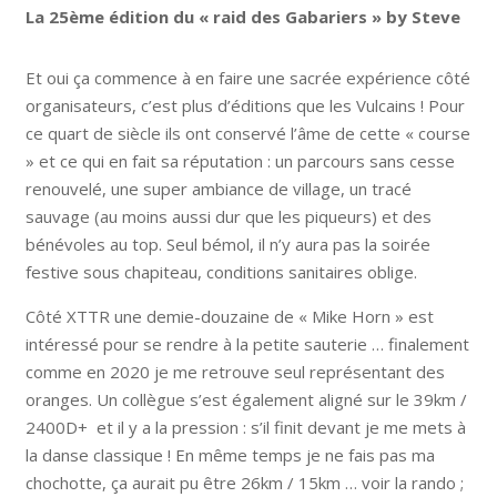
La 25ème édition du « raid des Gabariers » by Steve
Et oui ça commence à en faire une sacrée expérience côté
organisateurs, c’est plus d’éditions que les Vulcains ! Pour
ce quart de siècle ils ont conservé l’âme de cette « course
» et ce qui en fait sa réputation : un parcours sans cesse
renouvelé, une super ambiance de village, un tracé
sauvage (au moins aussi dur que les piqueurs) et des
bénévoles au top. Seul bémol, il n’y aura pas la soirée
festive sous chapiteau, conditions sanitaires oblige.
Côté XTTR une demie-douzaine de « Mike Horn » est
intéressé pour se rendre à la petite sauterie … finalement
comme en 2020 je me retrouve seul représentant des
oranges. Un collègue s’est également aligné sur le 39km /
2400D+ et il y a la pression : s’il finit devant je me mets à
la danse classique ! En même temps je ne fais pas ma
chochotte, ça aurait pu être 26km / 15km … voir la rando ;