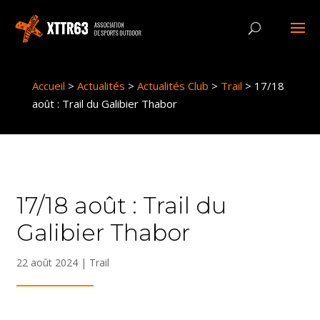
Panneau de gestion des cookies
Accueil
>
Actualités
>
Actualités Club
>
Trail
>
17/18
août : Trail du Galibier Thabor
17/18 août : Trail du
Galibier Thabor
22 août 2024
|
Trail