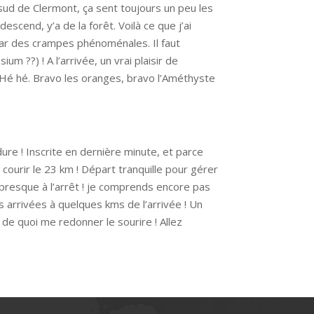
e sud de Clermont, ça sent toujours un peu les
scend, y’a de la forêt. Voilà ce que j’ai
 par des crampes phénoménales. Il faut
 ??) ! A l’arrivée, un vrai plaisir de
. Hé hé. Bravo les oranges, bravo l’Améthyste
dure ! Inscrite en dernière minute, et parce
 courir le 23 km ! Départ tranquille pour gérer
presque à l’arrêt ! je comprends encore pas
s arrivées à quelques kms de l’arrivée ! Un
e quoi me redonner le sourire ! Allez