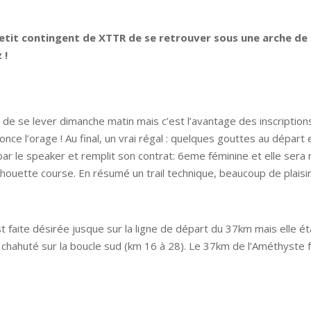
 petit contingent de XTTR de se retrouver sous une arche d
 !
 de se lever dimanche matin mais c’est l’avantage des inscription
e l’orage ! Au final, un vrai régal : quelques gouttes au départ et 
par le speaker et remplit son contrat: 6eme féminine et elle s
ouette course. En résumé un trail technique, beaucoup de plaisir e
 faite désirée jusque sur la ligne de départ du 37km mais elle ét
t chahuté sur la boucle sud (km 16 à 28). Le 37km de l’Améthyste 