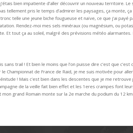
 j’étais bien impatiente d’aller découvrir un nouveau territoire. L
as tellement pris le temps d’admirer les paysages, ça monte, ça de
n tronc telle une jeune biche fougueuse et naïve, ce que j’ai payé
atation. Rendez-moi mes sels minéraux (ou magnésium, ou potassium
tte. Et tout ça au soleil, malgré des prévisions météo alarmantes
sans trail ! Et bien le moins que l’on puisse dire c’est que c’est 
ur le Championnat de France de Raid, je me suis motivée pour aller
zénitude ! Mais c’est bien dans les descentes que je me retrouve 
mpagne de la veille fait bien effet et les 1eres crampes font leur
nt mon grand Romain monte sur la 2e marche du podium du 12 km d