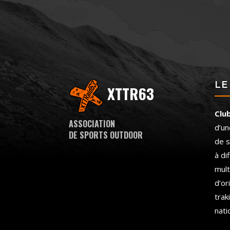
LE
XTTR63
Clu
ASSOCIATION
d’un
DE SPORTS OUTDOOR
de s
à di
mult
d’or
trak
nati