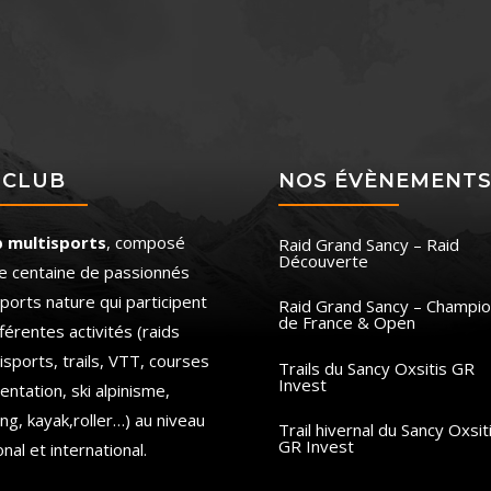
 CLUB
NOS ÉVÈNEMENT
b multisports
, composé
Raid Grand Sancy – Raid
Découverte
e centaine de passionnés
ports nature qui participent
Raid Grand Sancy – Champio
de France & Open
fférentes activités (raids
isports, trails, VTT, courses
Trails du Sancy Oxsitis GR
Invest
ientation, ski alpinisme,
ing, kayak,roller…) au niveau
Trail hivernal du Sancy Oxsit
GR Invest
onal et international.