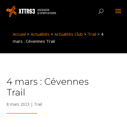
Panneau de gestion des cookies
Accueil
>
Actualités
>
Actualités Club
>
Trail
>
4
mars : Cévennes Trail
4 mars : Cévennes
Trail
8 mars 2023
|
Trail