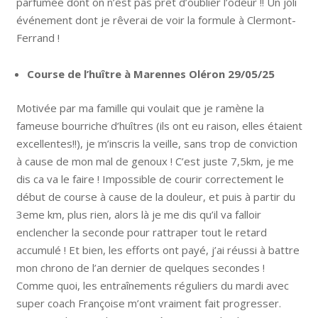
parfumée dont on n’est pas prêt d’oublier l’odeur !! Un joli
événement dont je rêverai de voir la formule à Clermont-
Ferrand !
Course de l’huître à Marennes Oléron 29/05/25
Motivée par ma famille qui voulait que je ramène la
fameuse bourriche d’huîtres (ils ont eu raison, elles étaient
excellentes!!), je m’inscris la veille, sans trop de conviction
à cause de mon mal de genoux ! C’est juste 7,5km, je me
dis ca va le faire ! Impossible de courir correctement le
début de course à cause de la douleur, et puis à partir du
3eme km, plus rien, alors là je me dis qu’il va falloir
enclencher la seconde pour rattraper tout le retard
accumulé ! Et bien, les efforts ont payé, j’ai réussi à battre
mon chrono de l’an dernier de quelques secondes !
Comme quoi, les entraînements réguliers du mardi avec
super coach Françoise m’ont vraiment fait progresser.