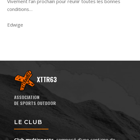
Vivement l’an prochain pour réunir toutes les bonnes
conditions…
Edwige
XTTR63
ASSOCIATION
DE SPORTS OUTDOOR
LE CLUB
Club multisports
, composé d’une centaine de