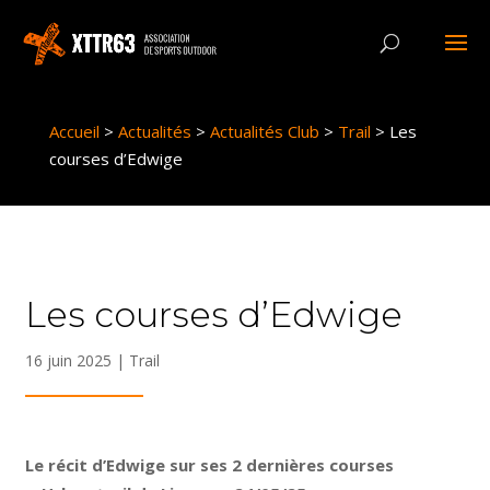
Panneau de gestion des cookies
Accueil
>
Actualités
>
Actualités Club
>
Trail
>
Les
courses d’Edwige
Les courses d’Edwige
16 juin 2025
|
Trail
Le récit d’Edwige sur ses 2 dernières courses