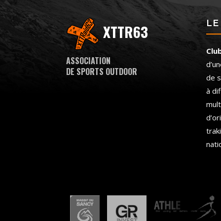
LE
XTTR63
Clu
ASSOCIATION
d’un
DE SPORTS OUTDOOR
de s
à di
mult
d’or
trak
nati