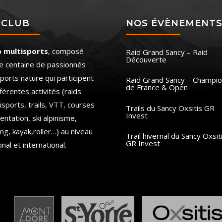
 CLUB
NOS ÉVÈNEMENT
b multisports
, composé
Raid Grand Sancy – Raid
Découverte
e centaine de passionnés
ports nature qui participent
Raid Grand Sancy – Champio
de France & Open
fférentes activités (raids
isports, trails, VTT, courses
Trails du Sancy Oxsitis GR
Invest
ientation, ski alpinisme,
ing, kayak,roller…) au niveau
Trail hivernal du Sancy Oxsit
GR Invest
onal et international.