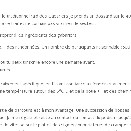
le traditionnel raid des Gabariers je prends un dossard sur le 40
à ce trail et ne connais pas vraiment le secteur.
eprend les ingrédients des gabariers :
c + des randonnées. Un nombre de participants raisonnable (500 
 où tu peux t’inscrire encore une semaine avant.
journée
trainement spécifique, en faisant confiance au foncier et au ment
et une température autour des 5°C … et de la boue ++ et des che
rtie de parcours est à mon avantage. Une succession de bosses 
ue. Je me régale et reste au contact du contact du podium jusqu’à 
 de vitesse sur le plat et des signes annonciateurs de crampes à 