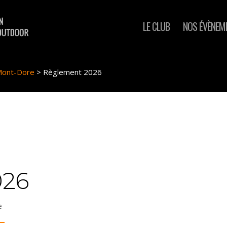
LE CLUB
NOS ÉVÈNEM
 Mont-Dore
>
Règlement 2026
026
e