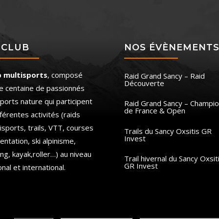
 CLUB
NOS ÉVÈNEMENT
b multisports
, composé
Raid Grand Sancy – Raid
Découverte
e centaine de passionnés
ports nature qui participent
Raid Grand Sancy – Champio
de France & Open
fférentes activités (raids
isports, trails, VTT, courses
Trails du Sancy Oxsitis GR
Invest
ientation, ski alpinisme,
ing, kayak,roller…) au niveau
Trail hivernal du Sancy Oxsit
GR Invest
onal et international.