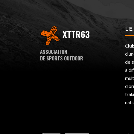
LE
XTTR63
Clu
ASSOCIATION
d’un
DE SPORTS OUTDOOR
de s
à di
mult
d’or
trak
nati