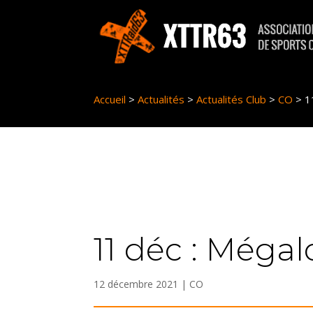
Panneau de gestion des cookies
Accueil
>
Actualités
>
Actualités Club
>
CO
>
1
11 déc : Méga
12 décembre 2021
|
CO