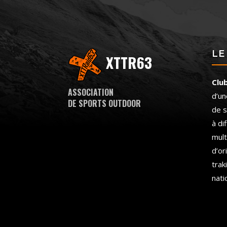
LE
XTTR63
Clu
ASSOCIATION
d’un
DE SPORTS OUTDOOR
de s
à di
mult
d’or
trak
nati