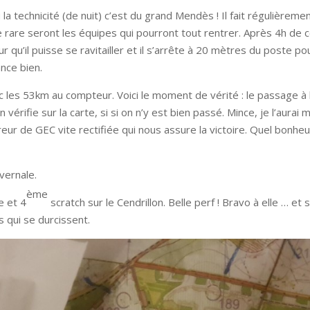
 la technicité (de nuit) c’est du grand Mendès ! Il fait régulièrem
 rare seront les équipes qui pourront tout rentrer. Après 4h de
ur qu’il puisse se ravitailler et il s’arrête à 20 mètres du poste 
nce bien.
c les 53km au compteur. Voici le moment de vérité : le passage à
vérifie sur la carte, si si on n’y est bien passé. Mince, je l’aurai
reur de GEC vite rectifiée qui nous assure la victoire. Quel bonheur
vernale.
ème
e et 4
scratch sur le Cendrillon. Belle perf ! Bravo à elle … 
s qui se durcissent.