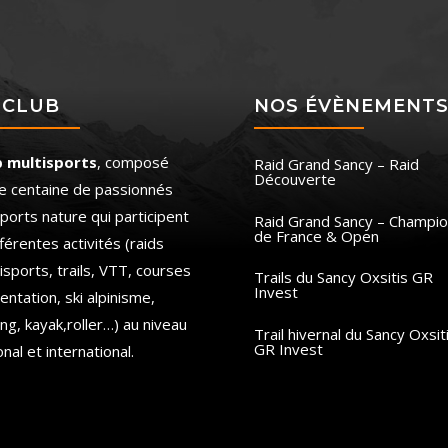
 CLUB
NOS ÉVÈNEMENT
b multisports
, composé
Raid Grand Sancy – Raid
Découverte
e centaine de passionnés
ports nature qui participent
Raid Grand Sancy – Champio
de France & Open
fférentes activités (raids
isports, trails, VTT, courses
Trails du Sancy Oxsitis GR
Invest
ientation, ski alpinisme,
ing, kayak,roller…) au niveau
Trail hivernal du Sancy Oxsit
GR Invest
onal et international.