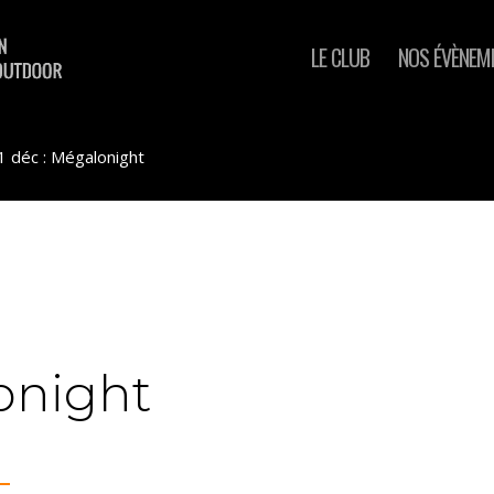
LE CLUB
NOS ÉVÈNEM
1 déc : Mégalonight
lonight