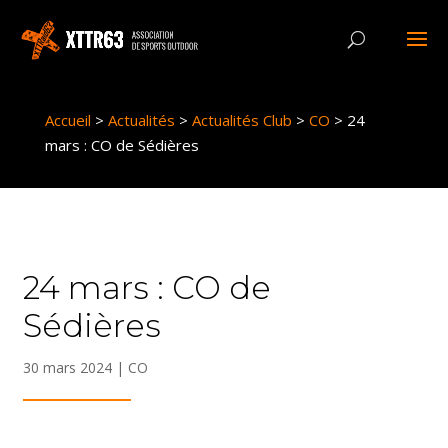
Panneau de gestion des cookies
Accueil
>
Actualités
>
Actualités Club
>
CO
>
24
mars : CO de Sédières
24 mars : CO de
Sédières
30 mars 2024
|
CO