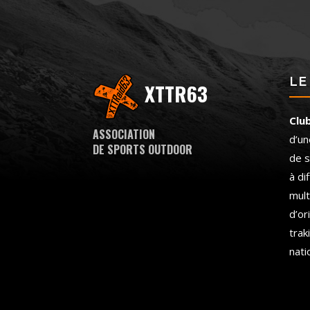
LE
XTTR63
Clu
ASSOCIATION
d’un
DE SPORTS OUTDOOR
de s
à di
mult
d’or
trak
nati