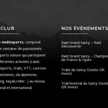
 CLUB
NOS ÉVÈNEMENT
b multisports
, composé
Raid Grand Sancy – Raid
Découverte
e centaine de passionnés
ports nature qui participent
Raid Grand Sancy – Champio
de France & Open
fférentes activités (raids
isports, trails, VTT, courses
Trails du Sancy Oxsitis GR
Invest
ientation, ski alpinisme,
ing, kayak,roller…) au niveau
Trail hivernal du Sancy Oxsit
GR Invest
onal et international.