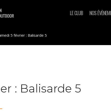
LE CLUB
NOS ÉVÈNEM
amedi 5 février : Balisarde 5
er : Balisarde 5