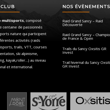
 CLUB
NOS ÉVÈNEMENT
b multisports
, composé
Raid Grand Sancy – Raid
Découverte
e centaine de passionnés
ports nature qui participent
Raid Grand Sancy – Champio
de France & Open
fférentes activités (raids
isports, trails, VTT, courses
Trails du Sancy Oxsitis GR
Invest
ientation, ski alpinisme,
ing, kayak,roller…) au niveau
Trail hivernal du Sancy Oxsit
GR Invest
onal et international.