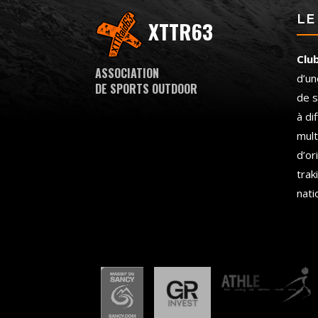
LE
XTTR63
Clu
ASSOCIATION
d’un
DE SPORTS OUTDOOR
de s
à di
mult
d’or
trak
nati