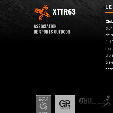
LE
XTTR63
Clu
ASSOCIATION
d’un
DE SPORTS OUTDOOR
de s
à di
mult
d’or
trak
nati