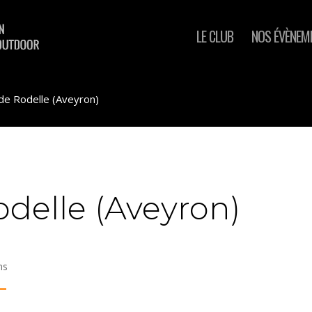
LE CLUB
NOS ÉVÈNEM
 de Rodelle (Aveyron)
odelle (Aveyron)
ns