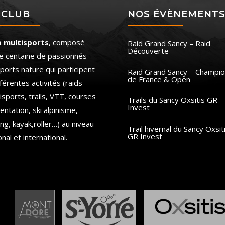
 CLUB
NOS ÉVÈNEMENT
b multisports
, composé
Raid Grand Sancy – Raid
Découverte
e centaine de passionnés
ports nature qui participent
Raid Grand Sancy – Champio
de France & Open
fférentes activités (raids
isports, trails, VTT, courses
Trails du Sancy Oxsitis GR
Invest
ientation, ski alpinisme,
ing, kayak,roller…) au niveau
Trail hivernal du Sancy Oxsit
GR Invest
onal et international.