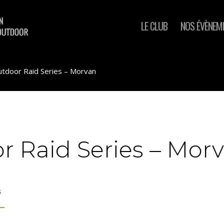
LE CLUB
NOS ÉVÈNEM
utdoor Raid Series – Morvan
r Raid Series – Mor
s