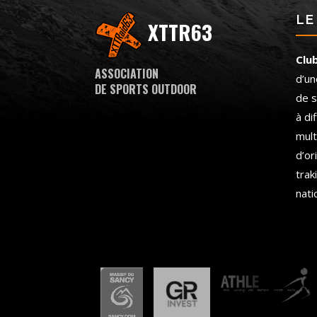
LE
XTTR63
Clu
ASSOCIATION
d’un
DE SPORTS OUTDOOR
de s
à di
mult
d’or
trak
nati