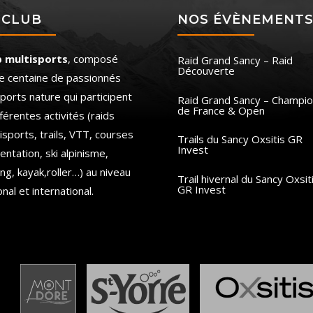
 CLUB
NOS ÉVÈNEMENT
b multisports
, composé
Raid Grand Sancy – Raid
Découverte
e centaine de passionnés
ports nature qui participent
Raid Grand Sancy – Champio
de France & Open
fférentes activités (raids
isports, trails, VTT, courses
Trails du Sancy Oxsitis GR
Invest
ientation, ski alpinisme,
ing, kayak,roller…) au niveau
Trail hivernal du Sancy Oxsit
GR Invest
onal et international.