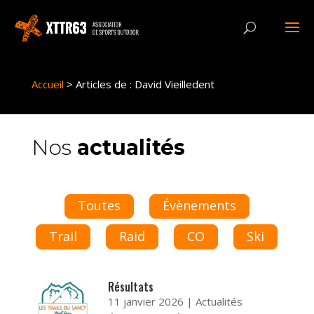
Panneau de gestion des cookies
Accueil
>
Articles de : David Vieilledent
Nos
actualités
Toutes
Évènements
Trail
Raid
CO
Ski
Résultats
11 janvier 2026
|
Actualités