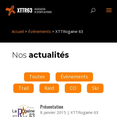
Panneau de gestion des cookies
Accueil
>
Évènements
>
XTTRogaine 63
Nos
actualités
Toutes
Évènements
Trail
Raid
CO
Ski
Présentation
8 janvier 2015
|
XTTRogaine 63